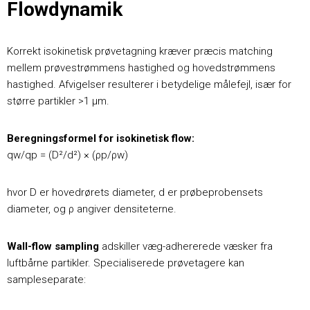
Flowdynamik
Korrekt isokinetisk prøvetagning kræver præcis matching
mellem prøvestrømmens hastighed og hovedstrømmens
hastighed. Afvigelser resulterer i betydelige målefejl, især for
større partikler >1 μm.
Beregningsformel for isokinetisk flow:
qw/qp = (D²/d²) × (ρp/ρw)
hvor D er hovedrørets diameter, d er prøbeprobensets
diameter, og ρ angiver densiteterne.
Wall-flow sampling
adskiller væg-adhererede væsker fra
luftbårne partikler. Specialiserede prøvetagere kan
sampleseparate: