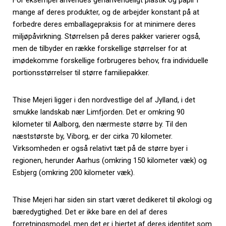
For eksempel anvendes genanvendeligt plastik og papir i
mange af deres produkter, og de arbejder konstant på at
forbedre deres emballagepraksis for at minimere deres
miljøpåvirkning. Størrelsen på deres pakker varierer også,
men de tilbyder en række forskellige størrelser for at
imødekomme forskellige forbrugeres behov, fra individuelle
portionsstørrelser til større familiepakker.
Thise Mejeri ligger i den nordvestlige del af Jylland, i det
smukke landskab nær Limfjorden. Det er omkring 90
kilometer til Aalborg, den nærmeste større by. Til den
næststørste by, Viborg, er der cirka 70 kilometer.
Virksomheden er også relativt tæt på de større byer i
regionen, herunder Aarhus (omkring 150 kilometer væk) og
Esbjerg (omkring 200 kilometer væk).
Thise Mejeri har siden sin start været dedikeret til økologi og
bæredygtighed. Det er ikke bare en del af deres
forretningsmodel, men det er i hjertet af deres identitet som