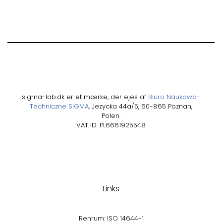
sigma-lab.dk er et mærke, der ejes af
Biuro Naukowo-
Techniczne SIGMA
, Jezycka 44a/5, 60-865 Poznan,
Polen.
VAT ID: PL6661925548
Links
Renrum: ISO 14644-1