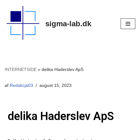
Spring
sigma-lab.dk
til
indhold
INTERNETSIDE
»
delika Haderslev ApS
af
Redakcja03
august 15, 2023
delika Haderslev ApS