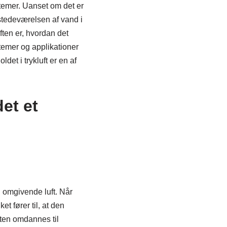
stemer. Uanset om det er
lstedeværelsen af vand i
uften er, hvordan det
temer og applikationer
det i trykluft er en af
det et
 omgivende luft. Når
t fører til, at den
ften omdannes til