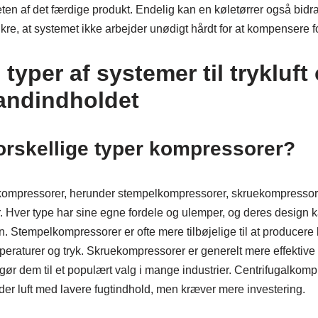
eten af det færdige produkt. Endelig kan en køletørrer også bidra
ikre, at systemet ikke arbejder unødigt hårdt for at kompensere fo
 typer af systemer til trykluft
vandindholdet
orskellige typer kompressorer?
r kompressorer, herunder stempelkompressorer, skruekompressor
. Hver type har sine egne fordele og ulemper, og deres design 
en. Stempelkompressorer er ofte mere tilbøjelige til at producer
peraturer og tryk. Skruekompressorer er generelt mere effektiv
t gør dem til et populært valg i mange industrier. Centrifugalkomp
er luft med lavere fugtindhold, men kræver mere investering.