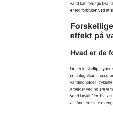
vand kan forringe kvalit
energiforbruget ved at s
Forskellige
effekt på 
Hvad er de f
Der er forskellige type
centrifugalkompressorer
vandindholdet i trykluft
arbejder ved højere tem
vand i trykluften, hvilke
at håndtere store mængd