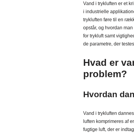
Vand i trykluften er et 
i industrielle applikatio
trykluften føre til en ræ
opstår, og hvordan man k
for trykluft samt vigtigh
de parametre, der teste
Hvad er van
problem?
Hvordan dann
Vand i trykluften danne
luften komprimeres af en
fugtige luft, der er ind