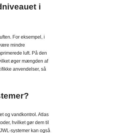
niveauet i
uften. For eksempel, i
 være mindre
primerede luft. På den
hvilket øger mængden af
ifikke anvendelser, så
ystemer?
tet og vandkontrol. Atlas
der, hvilket gør dem til
t. JWL-systemer kan også