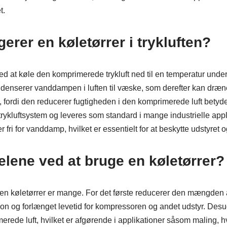
t.
erer en køletørrer i trykluften?
ed at køle den komprimerede trykluft ned til en temperatur unde
ndenserer vanddampen i luften til væske, som derefter kan dræn
v, fordi den reducerer fugtigheden i den komprimerede luft betyde
 trykluftsystem og leveres som standard i mange industrielle appli
 fri for vanddamp, hvilket er essentielt for at beskytte udstyret og 
elene ved at bruge en køletørrer?
en køletørrer er mange. For det første reducerer den mængden af
sion og forlænget levetid for kompressoren og andet udstyr. Des
imerede luft, hvilket er afgørende i applikationer såsom maling