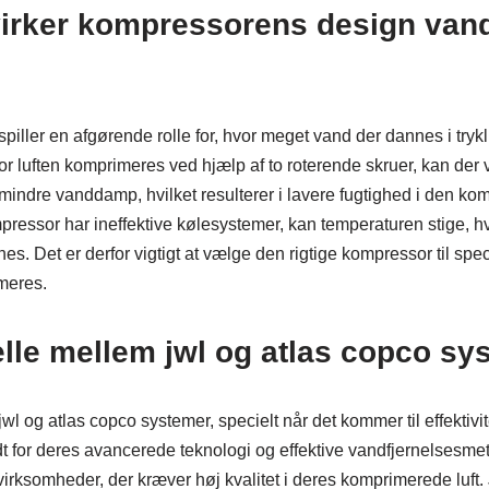
irker kompressorens design vand
ller en afgørende rolle for, hvor meget vand der dannes i trykl
r luften komprimeres ved hjælp af to roterende skruer, kan der
ndre vanddamp, hvilket resulterer i lavere fugtighed i den kom
pressor har ineffektive kølesystemer, kan temperaturen stige, 
. Det er derfor vigtigt at vælge den rigtige kompressor til spec
meres.
elle mellem jwl og atlas copco s
wl og atlas copco systemer, specielt når det kommer til effektivi
 for deres avancerede teknologi og effektive vandfjernelsesmeto
 virksomheder, der kræver høj kvalitet i deres komprimerede luf