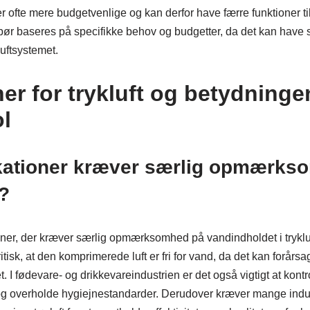
r ofte mere budgetvenlige og kan derfor have færre funktioner ti
ør baseres på specifikke behov og budgetter, da det kan have s
luftsystemet.
er for trykluft og betydninge
l
ikationer kræver særlig opmærks
?
ner, der kræver særlig opmærksomhed på vandindholdet i tryklu
itisk, at den komprimerede luft er fri for vand, da det kan forårsa
t. I fødevare- og drikkevareindustrien er det også vigtigt at kont
t og overholde hygiejnestandarder. Derudover kræver mange indus