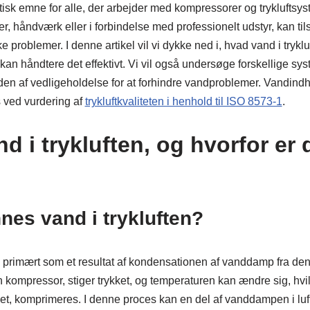
kritisk emne for alle, der arbejder med kompressorer og trykluftsy
ner, håndværk eller i forbindelse med professionelt udstyr, kan ti
kke problemer. I denne artikel vil vi dykke ned i, hvad vand i trykl
an håndtere det effektivt. Vi vil også undersøge forskellige sys
eden af vedligeholdelse for at forhindre vandproblemer. Vandindhol
s ved vurdering af
trykluftkvaliteten i henhold til ISO 8573-1
.
d i trykluften, og hvorfor er 
es vand i trykluften?
s primært som et resultat af kondensationen af vanddamp fra den
 kompressor, stiger trykket, og temperaturen kan ændre sig, hvilke
taget, komprimeres. I denne proces kan en del af vanddampen i lu