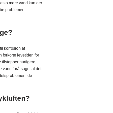
, desto mere vand kan der
abe problemer i
age?
il korrosion af
forkorte levetiden for
 tilstopper hurtigere,
de vand forårsage, at det
itetsproblemer i de
ykluften?