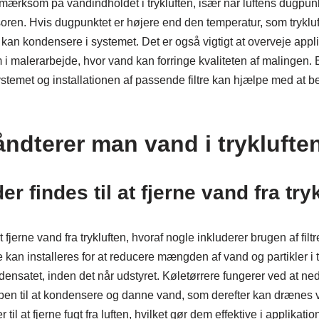
pmærksom på vandindholdet i trykluften, især når luftens dugpunk
ren. Hvis dugpunktet er højere end den temperatur, som tryklu
nd kan kondensere i systemet. Det er også vigtigt at overveje appl
 i malerarbejde, hvor vand kan forringe kvaliteten af malingen
ystemet og installationen af passende filtre kan hjælpe med at b
ndterer man vand i tryklufte
r findes til at fjerne vand fra try
t fjerne vand fra trykluften, hvoraf nogle inkluderer brugen af filt
e kan installeres for at reducere mængden af vand og partikler i tr
ndensatet, inden det når udstyret. Køletørrere fungerer ved at 
ampen til at kondensere og danne vand, som derefter kan drænes 
til at fjerne fugt fra luften, hvilket gør dem effektive i applikati