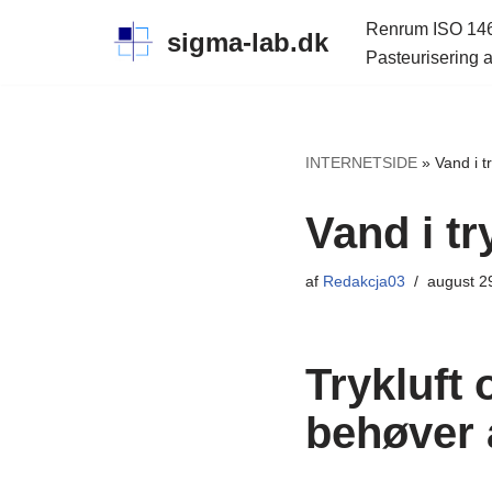
Renrum ISO 14
sigma-lab.dk
Pasteurisering a
Spring
til
indhold
INTERNETSIDE
»
Vand i tr
Vand i tr
af
Redakcja03
august 2
Trykluft 
behøver 