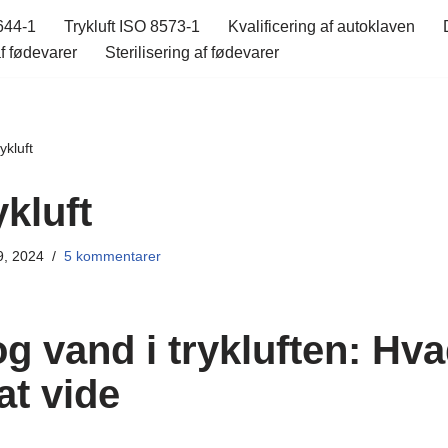
644-1
Trykluft ISO 8573-1
Kvalificering af autoklaven
f fødevarer
Sterilisering af fødevarer
ykluft
ykluft
9, 2024
5 kommentarer
og vand i trykluften: Hv
at vide