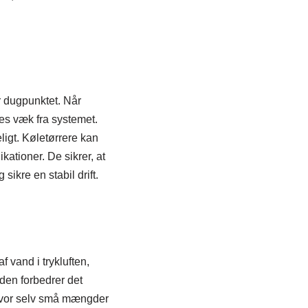
r dugpunktet. Når
es væk fra systemet.
ligt. Køletørrere kan
kationer. De sikrer, at
sikre en stabil drift.
 vand i trykluften,
uden forbedrer det
, hvor selv små mængder