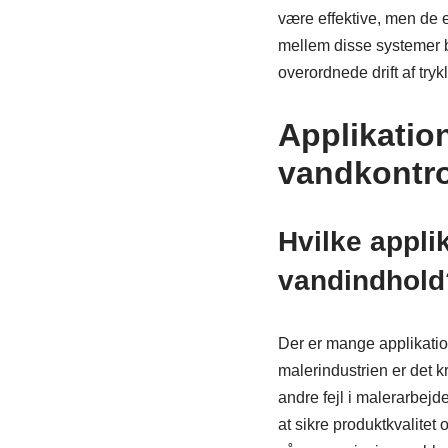
være effektive, men de e
mellem disse systemer b
overordnede drift af tryk
Applikation
vandkontro
Hvilke appl
vandindhold
Der er mange applikatio
malerindustrien er det kr
andre fejl i malerarbejde
at sikre produktkvalite