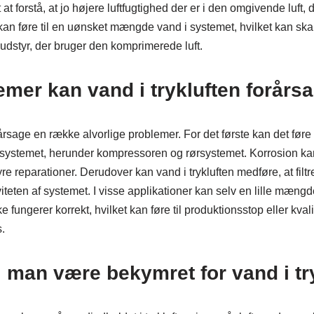
 at forstå, at jo højere luftfugtighed der er i den omgivende luft
 kan føre til en uønsket mængde vand i systemet, hvilket kan sk
udstyr, der bruger den komprimerede luft.
emer kan vand i trykluften forårs
årsage en række alvorlige problemer. For det første kan det føre t
tsystemet, herunder kompressoren og rørsystemet. Korrosion kan 
yre reparationer. Derudover kan vand i trykluften medføre, at filtre
viteten af systemet. I visse applikationer kan selv en lille mæng
 fungerer korrekt, hvilket kan føre til produktionsstop eller kval
.
 man være bekymret for vand i tr