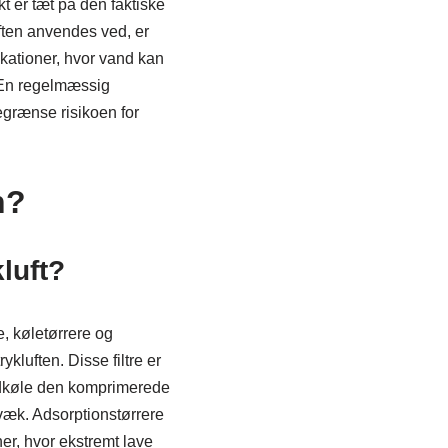
t er tæt på den faktiske
ften anvendes ved, er
ikationer, hvor vand kan
. En regelmæssig
egrænse risikoen for
n?
kluft?
re, køletørrere og
ykluften. Disse filtre er
nedkøle den komprimerede
væk. Adsorptionstørrere
oner, hvor ekstremt lave