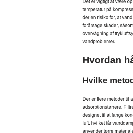
Det er vigtigt at være o
temperatur på kompresso
der en risiko for, at va
forårsage skader, såsom
overvågning af tryklufts
vandproblemer.
Hvordan hå
Hvilke metode
Der er flere metoder til a
adsorptionstørrere. Filtr
designet til at fange ko
luft, hvilket får vandd
anvender tørre materialer 