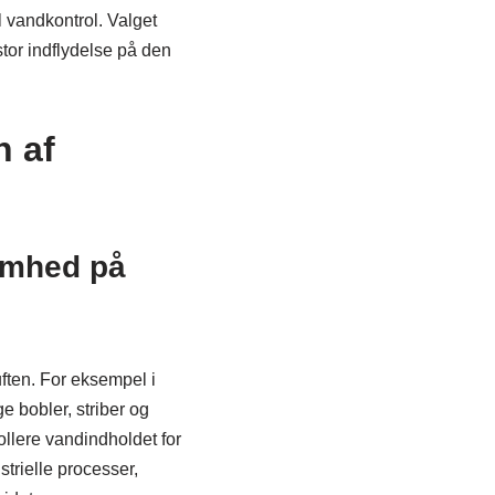
l vandkontrol. Valget
tor indflydelse på den
n af
omhed på
ften. For eksempel i
ge bobler, striber og
rollere vandindholdet for
trielle processer,