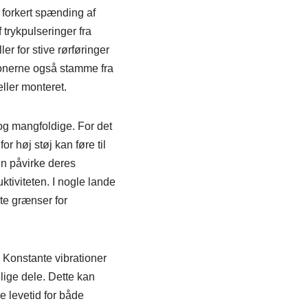
r forkert spænding af
 trykpulseringer fra
er for stive rørføringer
ionerne også stamme fra
eller monteret.
og mangfoldige. For det
r høj støj kan føre til
n påvirke deres
tiviteten. I nogle lande
te grænser for
. Konstante vibrationer
lige dele. Dette kan
e levetid for både