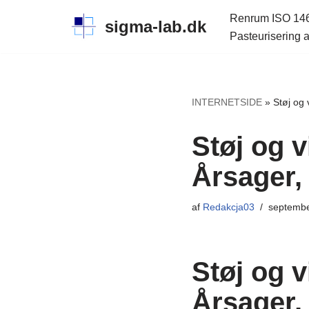
Renrum ISO 14
sigma-lab.dk
Pasteurisering a
Spring
til
indhold
INTERNETSIDE
»
Støj og 
Støj og v
Årsager,
af
Redakcja03
septembe
Støj og v
Årsager,