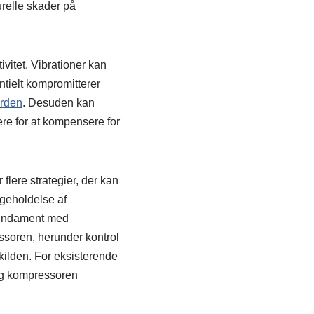
urelle skader på
ivitet. Vibrationer kan
entielt kompromitterer
arden
. Desuden kan
re for at kompensere for
flere strategier, der kan
igeholdelse af
 fundament med
ssoren, herunder kontrol
kilden. For eksisterende
ing kompressoren