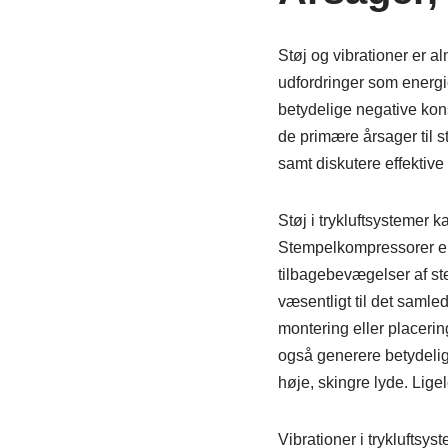
Støj og vibrationer er al
udfordringer som energie
betydelige negative kons
de primære årsager til s
samt diskutere effektive
Støj i trykluftsystemer 
Stempelkompressorer er 
tilbagebevægelser af st
væsentligt til det samled
montering eller placeri
også generere betydelig 
høje, skingre lyde. Ligel
Vibrationer i trykluftsy