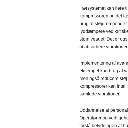
I rørsystemet kan flere t
kompressoren og det fas
brug af støjdæmpende fit
lyddæmpere ved kritiske
støjniveauet. Det er også
at absorbere vibrationer
Implementering af avance
eksempel kan brug af va
men også reducere støj o
kompressorer kan intell
samlede vibrationer.
Uddannelse af personale 
Operatører og vedligeho
forstå betydningen af hu