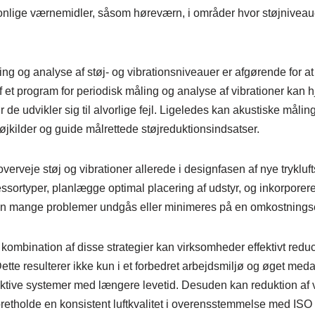
onlige værnemidler, såsom høreværn, i områder hvor støjniveau
 og analyse af støj- og vibrationsniveauer er afgørende for at 
af et program for periodisk måling og analyse af vibrationer ka
r de udvikler sig til alvorlige fejl. Ligeledes kan akustiske måli
støjkilder og guide målrettede støjreduktionsindsatser.
 overveje støj og vibrationer allerede i designfasen af nye tryklu
sortyper, planlægge optimal placering af udstyr, og inkorpor
kan mange problemer undgås eller minimeres på en omkostningse
ombination af disse strategier kan virksomheder effektivt reduce
Dette resulterer ikke kun i et forbedret arbejdsmiljø og øget med
fektive systemer med længere levetid. Desuden kan reduktion af 
opretholde en konsistent luftkvalitet i overensstemmelse med IS