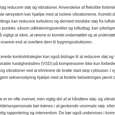
iltag reducere støj og vibrationer. Anvendelse af fleksible forbi
te rørsystem kan hjælpe med at isolere vibrationerne. Korrekt d
tings kan reducere turbulens og dermed mindske støj fra luftstr
 punkter, såsom udblæsningsventiler og luftudtag, kan yderlige
 vigtigt at sikre, at rørene er korrekt understøttet og at understø
 snarere end at overføre dem til bygningsstrukturen.
rede kontrolstrategier kan også bidrage til at reducere støj og v
riable hastighedsdrev (VSD) på kompressorer ikke kun forbedre 
g vibrationer ved at eliminere de bratte start-stop cyklusser. I
igent sekvensstyring hjælpe med at fordele belastningen jævnt
er en ofte overset, men vigtig del af at håndtere støj- og vibra
ldelsespersonale bør trænes i at genkende unormale støj- eller
rtig rapportering og intervention. De bør også undervises i korre