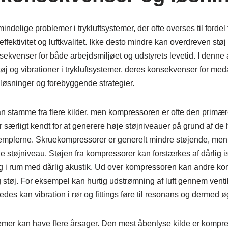
mindelige problemer i trykluftsystemer, der ofte overses til forde
ffektivitet og luftkvalitet. Ikke desto mindre kan overdreven støj
ekvenser for både arbejdsmiljøet og udstyrets levetid. I denne a
tøj og vibrationer i trykluftsystemer, deres konsekvenser for med
 løsninger og forebyggende strategier.
kan stamme fra flere kilder, men kompressoren er ofte den primær
særligt kendt for at generere høje støjniveauer på grund af de h
emplerne. Skruekompressorer er generelt mindre støjende, men
e støjniveau. Støjen fra kompressorer kan forstærkes af dårlig is
ng i rum med dårlig akustik. Ud over kompressoren kan andre ko
støj. For eksempel kan hurtig udstrømning af luft gennem ventile
edes kan vibration i rør og fittings føre til resonans og dermed øg
stemer kan have flere årsager. Den mest åbenlyse kilde er kompre