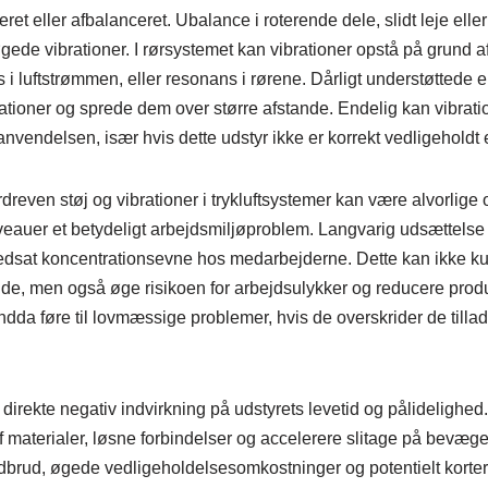
ret eller afbalanceret. Ubalance i roterende dele, slidt leje elle
øgede vibrationer. I rørsystemet kan vibrationer opstå på grund af
 luftstrømmen, eller resonans i rørene. Dårligt understøttede ell
rationer og sprede dem over større afstande. Endelig kan vibrat
anvendelsen, især hvis dette udstyr ikke er korrekt vedligeholdt 
even støj og vibrationer i trykluftsystemer kan være alvorlige 
veauer et betydeligt arbejdsmiljøproblem. Langvarig udsættelse fo
edsat koncentrationsevne hos medarbejderne. Dette kan ikke ku
e, men også øge risikoen for arbejdsulykker og reducere produk
dda føre til lovmæssige problemer, hvis de overskrider de tillad
direkte negativ indvirkning på udstyrets levetid og pålidelighed
af materialer, løsne forbindelser og accelerere slitage på bevæge
edbrud, øgede vedligeholdelsesomkostninger og potentielt korter