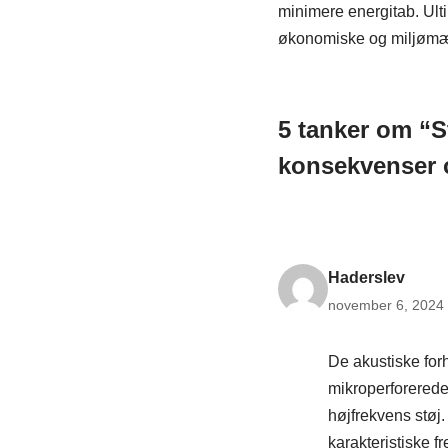
minimere energitab. Ultim
økonomiske og miljømæs
5 tanker om “St
konsekvenser 
Haderslev
november 6, 2024 
De akustiske for
mikroperforerede 
højfrekvens støj.
karakteristiske fr