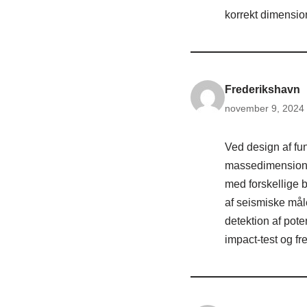
korrekt dimensio
Frederikshavn
november 9, 2024 
Ved design af fu
massedimensioner
med forskellige b
af seismiske måle
detektion af pot
impact-test og f