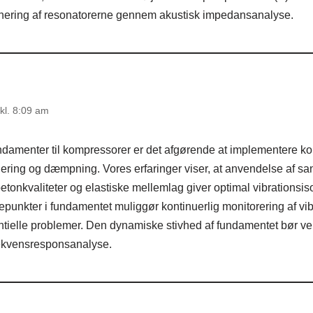
nering af resonatorerne gennem akustisk impedansanalyse.
kl. 8:09 am
ndamenter til kompressorer er det afgørende at implementere ko
ing og dæmpning. Vores erfaringer viser, at anvendelse af sa
etonkvaliteter og elastiske mellemlag giver optimal vibrationsis
punkter i fundamentet muliggør kontinuerlig monitorering af vib
entielle problemer. Den dynamiske stivhed af fundamentet bør v
rekvensresponsanalyse.