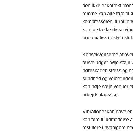
den ikke er korrekt monte
remme kan alle føre til 
kompressoren, turbulens i
kan forstærke disse vib
pneumatisk udstyr i slut
Konsekvenserne af overdr
første udgør høje støjni
høreskader, stress og n
sundhed og velbefindend
kan høje støjniveauer en
arbejdspladsstøj.
Vibrationer kan have en 
kan føre til udmattelse 
resultere i hyppigere n