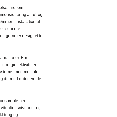
ndelser mellem
imensionering af rør og
ømmen. Installation af
re reducere
tningerne er designet til
ibrationer. For
energieffektiviteten,
 systemer med multiple
 og dermed reducere de
tionsproblemer.
 vibrationsniveauer og
kt brug og