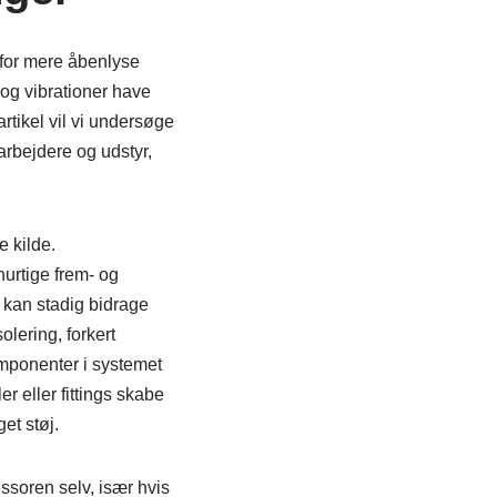
l for mere åbenlyse
 og vibrationer have
rtikel vil vi undersøge
arbejdere og udstyr,
e kilde.
urtige frem- og
 kan stadig bidrage
olering, forkert
mponenter i systemet
r eller fittings skabe
et støj.
ssoren selv, især hvis