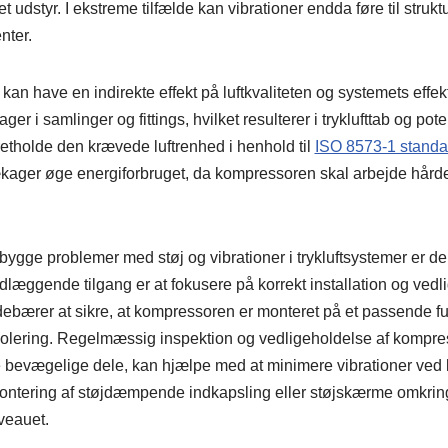
t udstyr. I ekstreme tilfælde kan vibrationer endda føre til strukt
nter.
kan have en indirekte effekt på luftkvaliteten og systemets effekt
ager i samlinger og fittings, hvilket resulterer i tryklufttab og pot
retholde den krævede luftrenhed i henhold til
ISO 8573-1 stand
kager øge energiforbruget, da kompressoren skal arbejde hårde
bygge problemer med støj og vibrationer i trykluftsystemer er der 
læggende tilgang er at fokusere på korrekt installation og vedl
debærer at sikre, at kompressoren er monteret på et passende
sisolering. Regelmæssig inspektion og vedligeholdelse af kompre
e bevægelige dele, kan hjælpe med at minimere vibrationer ved 
rmontering af støjdæmpende indkapsling eller støjskærme omkr
veauet.