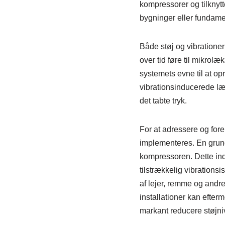
kompressorer og tilknytte
bygninger eller fundame
Både støj og vibrationer 
over tid føre til mikrolæk
systemets evne til at op
vibrationsinducerede læ
det tabte tryk.
For at adressere og fore
implementeres. En grund
kompressoren. Dette in
tilstrækkelig vibration
af lejer, remme og andr
installationer kan efte
markant reducere støjni