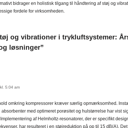
ativt bidrager en holistisk tilgang til håndtering af støj og vibrat
sige fordele for virksomheden.
øj og vibrationer i trykluftsystemer: År
og løsninger”
kl. 5:04 am
hold omkring kompressorer kræver særlig opmærksomhed. Instal
absorbenter med optimeret porøsitet og hulstørrelse har vist si
 Implementering af Helmholtz-resonatorer, der er specifikt desig
ekvenser, har resulteret i en støjreduktion på op til 15 dB(A). Det 