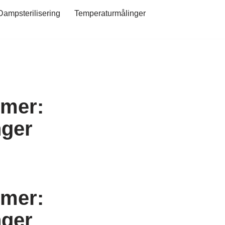
Dampsterilisering
Temperaturmålinger
emer:
nger
emer:
nger