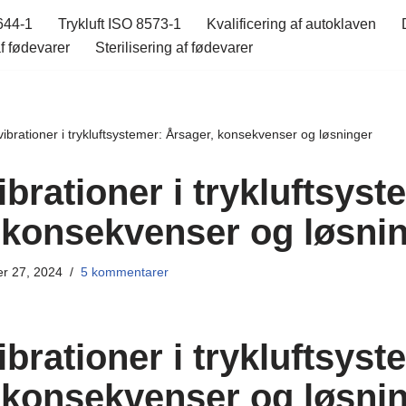
644-1
Trykluft ISO 8573-1
Kvalificering af autoklaven
f fødevarer
Sterilisering af fødevarer
vibrationer i trykluftsystemer: Årsager, konsekvenser og løsninger
ibrationer i trykluftsyst
 konsekvenser og løsni
r 27, 2024
5 kommentarer
ibrationer i trykluftsyst
 konsekvenser og løsni