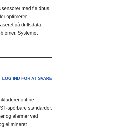
ausensorer med fieldbus
der optimerer
eret på driftsdata.
oblemer. Systemet
LOG IND FOR AT SVARE
nkluderer online
NIST-sporbare standarder.
ter og alarmer ved
og elimineret