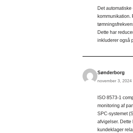
Det automatiske 
kommunikation. P
tømningsfrekvens
Dette har reduce
inkluderer også 
Sønderborg
november 3, 2024 
ISO 8573-1 compl
monitoring af par
SPC-systemet (St
afvigelser. Dett
kundeklager relat