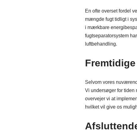
En ofte overset fordel ve
mængde fugt tidligt i sy
i mærkbare energibespar
fugtseparatorsystem har 
luftbehandling.
Fremtidige
Selvom vores nuværende f
Vi undersøger for tiden 
overvejer vi at implemen
hvilket vil give os muli
Afsluttend