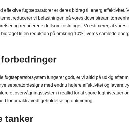
d effektive fugtseparatorer er deres bidrag til energieffektivitet. 
stemet reducerer vi belastningen på vores downstream tørreenhed
elser og reducerede driftsomkostninger. Vi estimerer, at vores
bidraget til en reduktion på omkring 10% i vores samlede energi
 forbedringer
ugtseparatorsystem fungerer godt, er vi altid på udkig efter må
nye separatordesigns med endnu højere effektivitet og lavere tr
tere et overvågningssystem i realtid for at spore fugtniveauer og 
ghed for proaktiv vedligeholdelse og optimering.
e tanker