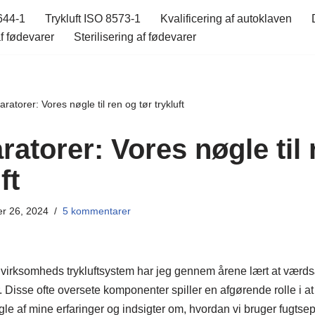
644-1
Trykluft ISO 8573-1
Kvalificering af autoklaven
f fødevarer
Sterilisering af fødevarer
ratorer: Vores nøgle til ren og tør trykluft
atorer: Vores nøgle til 
ft
r 26, 2024
5 kommentarer
 virksomheds trykluftsystem har jeg gennem årene lært at værd
. Disse ofte oversete komponenter spiller en afgørende rolle i at 
ogle af mine erfaringer og indsigter om, hvordan vi bruger fugtse