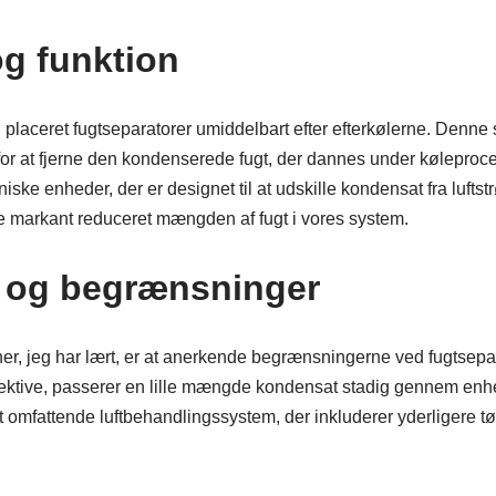
og funktion
vi placeret fugtseparatorer umiddelbart efter efterkølerne. Denne
 for at fjerne den kondenserede fugt, der dannes under køleproc
iske enheder, der er designet til at udskille kondensat fra luft
de markant reduceret mængden af fugt i vores system.
et og begrænsninger
oner, jeg har lært, er at anerkende begrænsningerne ved fugtsep
ffektive, passerer en lille mængde kondensat stadig gennem enhe
t omfattende luftbehandlingssystem, der inkluderer yderligere tørr