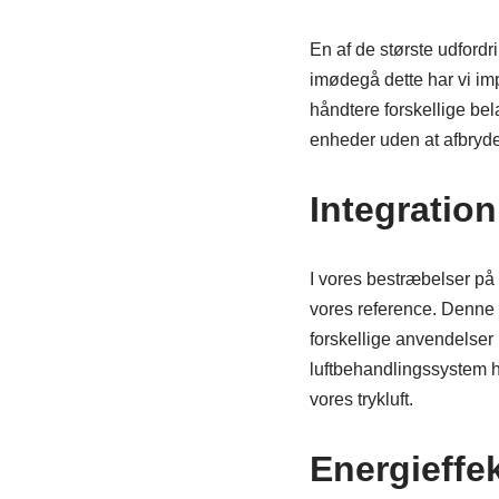
En af de største udfordri
imødegå dette har vi impl
håndtere forskellige bel
enheder uden at afbryde
Integratio
I vores bestræbelser på a
vores reference. Denne s
forskellige anvendelser 
luftbehandlingssystem ha
vores trykluft.
Energieffe