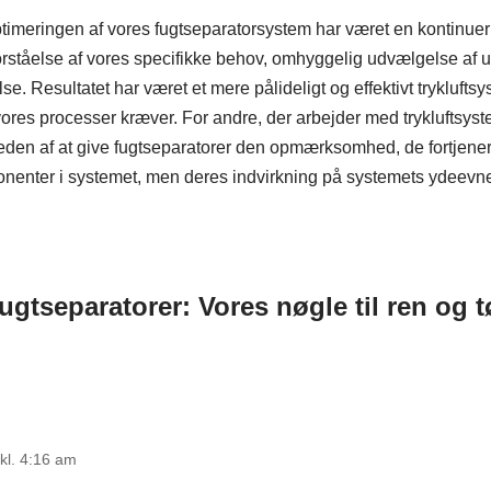
imeringen af vores fugtseparatorsystem har været en kontinuer
orståelse af vores specifikke behov, omhyggelig udvælgelse af u
se. Resultatet har været et mere pålideligt og effektivt tryklufts
, vores processer kræver. For andre, der arbejder med trykluftsyst
eden af at give fugtseparatorer den opmærksomhed, de fortjener
nter i systemet, men deres indvirkning på systemets ydeevne o
gtseparatorer: Vores nøgle til ren og tø
kl. 4:16 am