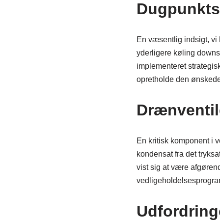
Dugpunktso
En væsentlig indsigt, vi
yderligere køling downs
implementeret strategis
opretholde den ønskede l
Drænventil
En kritisk komponent i v
kondensat fra det tryksa
vist sig at være afgørende
vedligeholdelsesprogram,
Udfordring