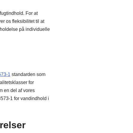
fugtindhold. For at
os fleksibilitet til at
eholdelse på individuelle
573-1
standarden som
litetsklasser for
m en del af vores
8573-1 for vandindhold i
relser