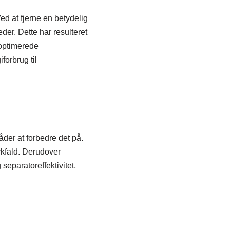
Ved at fjerne en betydelig
er. Dette har resulteret
 optimerede
forbrug til
der at forbedre det på.
ykfald. Derudover
separatoreffektivitet,