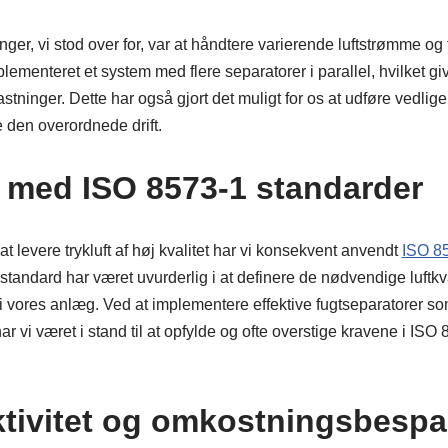
nger, vi stod over for, var at håndtere varierende luftstrømme og 
ementeret et system med flere separatorer i parallel, hvilket giver 
astninger. Dette har også gjort det muligt for os at udføre vedlig
 den overordnede drift.
n med ISO 8573-1 standarder
t levere trykluft af høj kvalitet har vi konsekvent anvendt
ISO 8
tandard har været uvurderlig i at definere de nødvendige luftkva
i vores anlæg. Ved at implementere effektive fugtseparatorer so
r vi været i stand til at opfylde og ofte overstige kravene i ISO 
ktivitet og omkostningsbespa