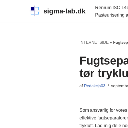
Renrum ISO 14
sigma-lab.dk
Pasteurisering a
Spring
til
indhold
INTERNETSIDE
»
Fugtsepa
Fugtsepar
tør tryklu
af
Redakcja03
septembe
Som ansvarlig for vores
effektive fugtseparatorer
trykluft. Lad mig dele n