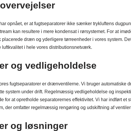
vervejelser
 har opnået, er at fugtseparatorer ikke sænker trykluftens dugpunk
tream kan resultere i mere kondensat i rørsystemet. For at imøde
k placerede dræn og yderligere tørreenheder i vores system. Det
uftkvalitet i hele vores distributionsnetværk.
er og vedligeholdelse
ores fugtseparatorer er drænventilerne. Vi bruger automatiske dræ
tte system under drift. Regelmæssig vedligeholdelse og inspektio
 for at opretholde separatorernes effektivitet. Vi har indført et st
 der omfatter regelmæssig rengøring og udskiftning af ventiler 
er og løsninger