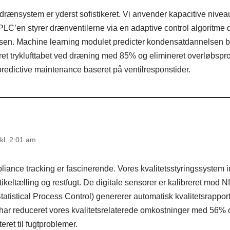
drænsystem er yderst sofistikeret. Vi anvender kapacitive nive
LC’en styrer drænventilerne via en adaptive control algoritme 
en. Machine learning modulet predicter kondensatdannelsen bas
ret tryklufttabet ved dræning med 85% og elimineret overløbspr
predictive maintenance baseret på ventilresponstider.
kl. 2:01 am
iance tracking er fascinerende. Vores kvalitetsstyringssystem i
tikeltælling og restfugt. De digitale sensorer er kalibreret mod 
atistical Process Control) genererer automatisk kvalitetsrappor
e har reduceret vores kvalitetsrelaterede omkostninger med 56% 
eret til fugtproblemer.